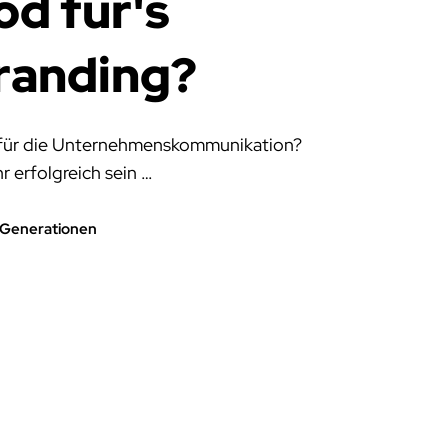
od für's
randing?
k für die Unternehmenskommunikation?
r erfolgreich sein …
 Generationen